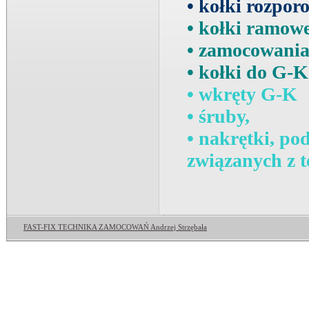
• kołki rozpor
• kołki ramow
• zamocowania
• kołki do G-K
• wkręty G-K
• śruby,
• nakrętki, po
związanych z 
FAST-FIX TECHNIKA ZAMOCOWAŃ Andrzej Strzębała