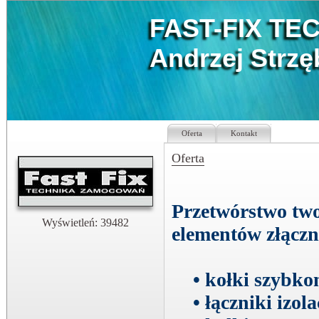
FAST-FIX T
Andrzej Strzę
Oferta
Kontakt
Oferta
Przetwórstwo two
Wyświetleń: 39482
elementów złączn
• kołki szybk
• łączniki izola