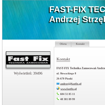
FAST-FIX T
Andrzej Strzę
Oferta
Kontakt
Kontakt
FAST-FIX Technika Zamocowań Andrzej
Wyświetleń: 39496
ul. Słowackiego 8
26-670 Pionki
andrzej@fastfix.pl
www.fastfix.pl
604 51 85 11
48 381 89 99