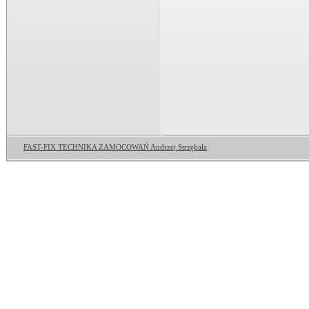
FAST-FIX TECHNIKA ZAMOCOWAŃ Andrzej Strzębała