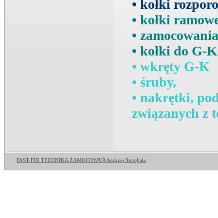
• kołki rozpor
• kołki ramow
• zamocowania
• kołki do G-K
• wkręty G-K
• śruby,
• nakrętki, po
związanych z 
FAST-FIX TECHNIKA ZAMOCOWAŃ Andrzej Strzębała