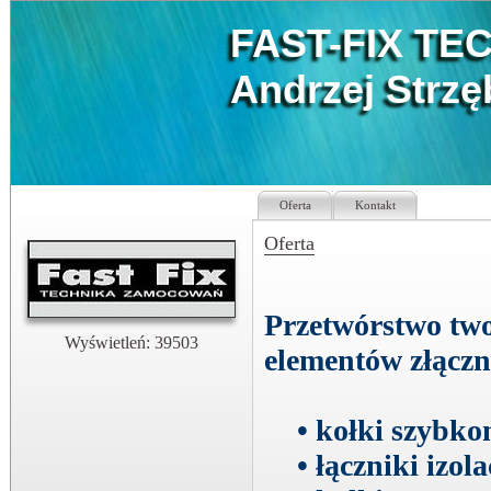
FAST-FIX T
Andrzej Strzę
Oferta
Kontakt
Oferta
Przetwórstwo two
Wyświetleń: 39503
elementów złączn
• kołki szybk
• łączniki izola